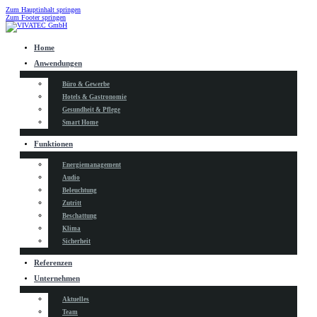
Zum Hauptinhalt springen
Zum Footer springen
Home
Anwendungen
Büro & Gewerbe
Hotels & Gastronomie
Gesundheit & Pflege
Smart Home
Funktionen
Energiemanagement
Audio
Beleuchtung
Zutritt
Beschattung
Klima
Sicherheit
Referenzen
Unternehmen
Aktuelles
Team