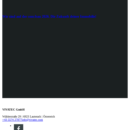
Wir sind auf der com:bau 2026. Die Zukunft deiner Immobilie!
VIVATEC GmbH
Wälderstraße 29 | 6923 Lauterach | Österreich
+43 5574 27877
info@vivatec.com