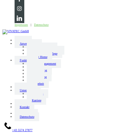
Impressum
|
Datenschutz
Home
Anwendungen
Büro & Gewerbe
Hotels & Gastronomie
Gesundheit & Pflege
Smart Home
Funktionen
Energiemanagement
Audio
Beleuchtung
Zutritt
Beschattung
Klima
Sicherheit
Referenzen
Unternehmen
Aktuelles
Team
Karriere
FAQs
Kontakt
Impressum
Datenschutz
+43 5574 27877