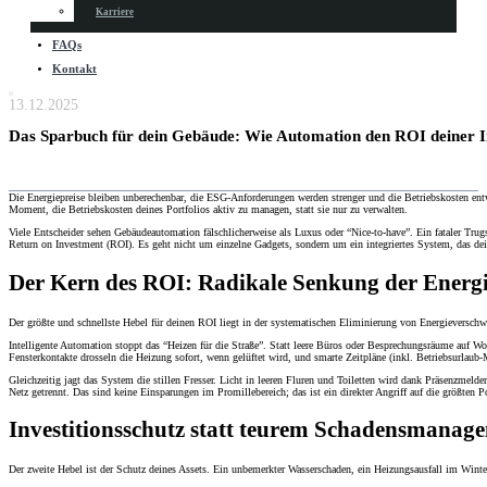
Karriere
FAQs
Kontakt
13.12.2025
Das Sparbuch für dein Gebäude: Wie Automation den ROI deiner 
Die Energiepreise bleiben unberechenbar, die ESG-Anforderungen werden strenger und die Betriebskosten entwic
Moment, die Betriebskosten deines Portfolios aktiv zu managen, statt sie nur zu verwalten.
Viele Entscheider sehen Gebäudeautomation fälschlicherweise als Luxus oder “Nice-to-have”. Ein fataler Trugs
Return on Investment (ROI). Es geht nicht um einzelne Gadgets, sondern um ein integriertes System, das dein
Der Kern des ROI: Radikale Senkung der Energ
Der größte und schnellste Hebel für deinen ROI liegt in der systematischen Eliminierung von Energievers
Intelligente Automation stoppt das “Heizen für die Straße”. Statt leere Büros oder Besprechungsräume auf Woh
Fensterkontakte drosseln die Heizung sofort, wenn gelüftet wird, und smarte Zeitpläne (inkl. Betriebsurlaub
Gleichzeitig jagt das System die stillen Fresser. Licht in leeren Fluren und Toiletten wird dank Präsenzm
Netz getrennt. Das sind keine Einsparungen im Promillebereich; das ist ein direkter Angriff auf die größten
Investitionsschutz statt teurem Schadensmanag
Der zweite Hebel ist der Schutz deines Assets. Ein unbemerkter Wasserschaden, ein Heizungsausfall im Winter