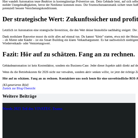
Hier wandelt Automation teure
Reaktion
in kostengünstige
Prävention
um. Dein Gebäude lernt, auf sich selbs
meldet Unregelmäßigkeiten, bevor der Notdienst kommen muss. Die Sturmschutzautomatik sichert teure Außenan
potenziell bessere Versicherungskonditionen.
Der strategische Wert: Zukunftssicher und profi
Letztlich ist Automation eine strategische Investition, die den Wert deiner Immobilie nachhaltig steigert. D
Dank modularer Bauweise musst du nicht alles auf einmal tun. Du kannst “klein” starten, etwa mit der Heizu
– ob Mieter oder Käufer – ist ein Smart Building ein klares Verkaufsargument. Es hat nachweislich niedrig
Wiederverkaufs- oder Vermietungswert.
Fazit: Hör auf zu schätzen. Fang an zu rechnen.
Gebäudeautomation ist kein Kostenfaktor, sondern ein Business-Case. Jeder dieser Aspekte zahlt direkt auf d
Wenn du die Betriebskosten für 2026 nicht nur verwalten, sondern aktiv senken willst, ist jetzt der richtige Z
Hör auf zu schätzen. Fang an zu rechnen. Kontaktiere uns noch heute für eine unverbindliche ROI-An
[KI-generiertes Bild]
Zurück zur Blog-Übersicht
Weitere Beiträge
Werde 2025 Teil des VIVATEC-Teams